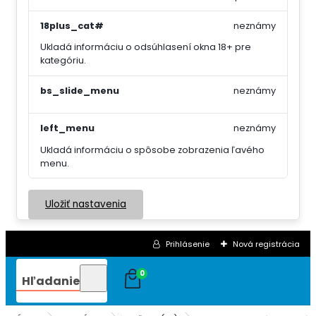
18plus_cat#
neznámy
Ukladá informáciu o odsúhlasení okna 18+ pre
kategóriu.
bs_slide_menu
neznámy
left_menu
neznámy
Ukladá informáciu o spôsobe zobrazenia ľavého
menu.
Uložiť nastavenia
Prihlásenie
Nová registrácia
0
Hľadanie