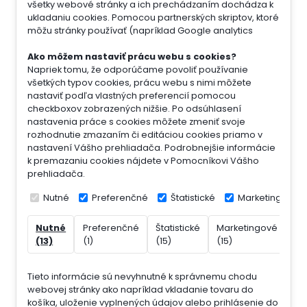
všetky webové stránky a ich prechádzaním dochádza k
ukladaniu cookies. Pomocou partnerských skriptov, ktoré
môžu stránky používať (napríklad Google analytics
Ako môžem nastaviť prácu webu s cookies?
Napriek tomu, že odporúčame povoliť používanie
všetkých typov cookies, prácu webu s nimi môžete
nastaviť podľa vlastných preferencií pomocou
checkboxov zobrazených nižšie. Po odsúhlasení
nastavenia práce s cookies môžete zmeniť svoje
rozhodnutie zmazaním či editáciou cookies priamo v
nastavení Vášho prehliadača. Podrobnejšie informácie
k premazaniu cookies nájdete v Pomocníkovi Vášho
prehliadača.
Nutné
Preferenčné
Štatistické
Marketingové
Nutné
Preferenčné
Štatistické
Marketingové
Ne
(13)
(1)
(15)
(15)
(7)
Tieto informácie sú nevyhnutné k správnemu chodu
webovej stránky ako napríklad vkladanie tovaru do
košíka, uloženie vyplnených údajov alebo prihlásenie do