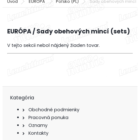
Úvod
EURÓPA
Poľsko (PL)
Sady obehových mincí (
EURÓPA / Sady obehových mincí (sets)
V tejto sekcii nebol nájdený žiaden tovar.
Kategória
Obchodné podmienky
Pracovná ponuka
Oznamy
Kontakty