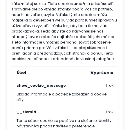
zákazníckej sekcie.
Tieto cookies umožnia prispôsobiť
správanie alebo vzhľad stránky podľa Vašich potrieb,
napríklad voľba jazyka.
Vďaka týmto cookies môžu
majitelia aj developeri webu viac porozumieť správaniu
užívateľov a vyvijať stránku tak, aby bola čo najviac
prozákaznícka. Teda aby ste čo najrýchlejšie našli
hľadaný tovar alebo čo najľahšie dokončili jeho nákup.
Tieto informácie umožnia personalizovať zobrazenie
ponúk priamo pre Vás vďaka historickej skúsenosti
prehliadania predchádzajúcich stránok a ponúk.
Tieto
cookies zatiaľ neboli roztriedené do vlastnej kategórie.
Účel
Vypršanie
show_cookie_message
1 rok
Ukladá informácie o potrebe zobrazenia cookie
lišty
__zlcmid
1 rok
Tento súbor cookie sa používa na uloženie identity
návštevníka počas návštev a preferencie