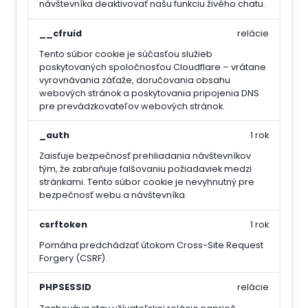
návštevníka deaktivovať našu funkciu živého chatu.
__cfruid
relácie
Tento súbor cookie je súčasťou služieb
poskytovaných spoločnosťou Cloudflare – vrátane
vyrovnávania záťaže, doručovania obsahu
webových stránok a poskytovania pripojenia DNS
pre prevádzkovateľov webových stránok.
_auth
1 rok
Zaisťuje bezpečnosť prehliadania návštevníkov
tým, že zabraňuje falšovaniu požiadaviek medzi
stránkami. Tento súbor cookie je nevyhnutný pre
bezpečnosť webu a návštevníka.
csrftoken
1 rok
Pomáha predchádzať útokom Cross-Site Request
Forgery (CSRF).
PHPSESSID
relácie