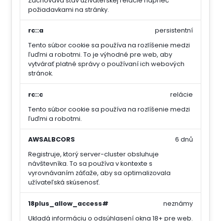
Zachováva stav užívateľskej relácie naprieč
požiadavkami na stránky.
rc::a
persistentní
Tento súbor cookie sa používa na rozlíšenie medzi
ľuďmi a robotmi. To je výhodné pre web, aby
vytvárať platné správy o používaní ich webových
stránok.
rc::c
relácie
Tento súbor cookie sa používa na rozlíšenie medzi
ľuďmi a robotmi.
AWSALBCORS
6 dnů
Registruje, ktorý server-cluster obsluhuje
návštevníka. To sa používa v kontexte s
vyrovnávaním záťaže, aby sa optimalizovala
užívateľská skúsenosť.
18plus_allow_access#
neznámy
Ukladá informáciu o odsúhlasení okna 18+ pre web.