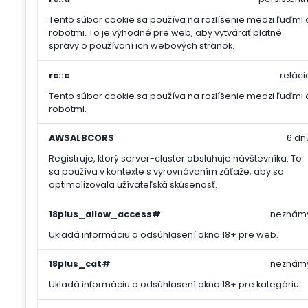
Tento súbor cookie sa používa na rozlíšenie medzi ľuďmi 
robotmi. To je výhodné pre web, aby vytvárať platné
správy o používaní ich webových stránok.
rc::c
reláci
Tento súbor cookie sa používa na rozlíšenie medzi ľuďmi 
robotmi.
AWSALBCORS
6 dn
Registruje, ktorý server-cluster obsluhuje návštevníka. To
sa používa v kontexte s vyrovnávaním záťaže, aby sa
optimalizovala užívateľská skúsenosť.
18plus_allow_access#
neznám
Ukladá informáciu o odsúhlasení okna 18+ pre web.
18plus_cat#
neznám
Ukladá informáciu o odsúhlasení okna 18+ pre kategóriu.