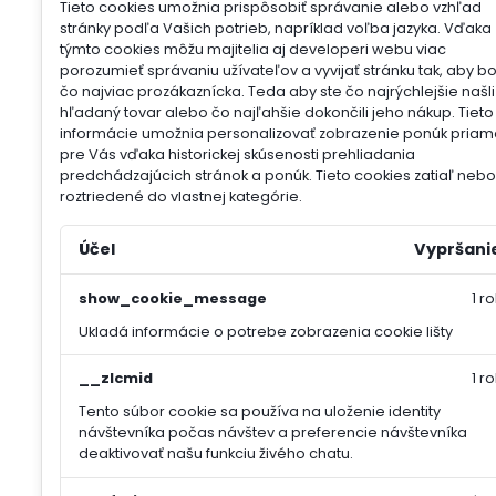
Tieto cookies umožnia prispôsobiť správanie alebo vzhľad
stránky podľa Vašich potrieb, napríklad voľba jazyka.
Vďaka
týmto cookies môžu majitelia aj developeri webu viac
porozumieť správaniu užívateľov a vyvijať stránku tak, aby b
čo najviac prozákaznícka. Teda aby ste čo najrýchlejšie našli
hľadaný tovar alebo čo najľahšie dokončili jeho nákup.
Tieto
informácie umožnia personalizovať zobrazenie ponúk priam
pre Vás vďaka historickej skúsenosti prehliadania
predchádzajúcich stránok a ponúk.
Tieto cookies zatiaľ nebol
roztriedené do vlastnej kategórie.
Účel
Vypršani
show_cookie_message
1 ro
Ukladá informácie o potrebe zobrazenia cookie lišty
__zlcmid
1 ro
Tento súbor cookie sa používa na uloženie identity
návštevníka počas návštev a preferencie návštevníka
deaktivovať našu funkciu živého chatu.