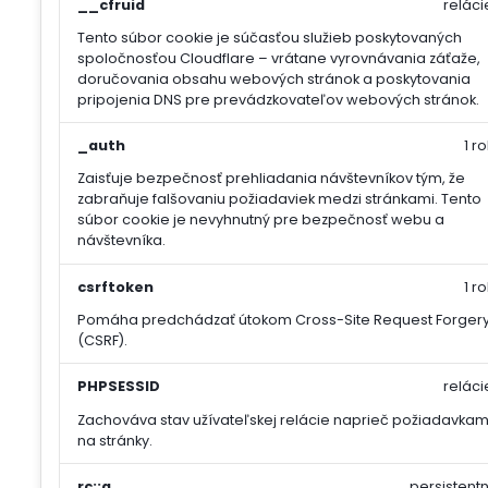
__cfruid
reláci
Tento súbor cookie je súčasťou služieb poskytovaných
spoločnosťou Cloudflare – vrátane vyrovnávania záťaže,
doručovania obsahu webových stránok a poskytovania
pripojenia DNS pre prevádzkovateľov webových stránok.
_auth
1 ro
Zaisťuje bezpečnosť prehliadania návštevníkov tým, že
zabraňuje falšovaniu požiadaviek medzi stránkami. Tento
súbor cookie je nevyhnutný pre bezpečnosť webu a
návštevníka.
csrftoken
1 ro
Pomáha predchádzať útokom Cross-Site Request Forger
(CSRF).
PHPSESSID
reláci
Zachováva stav užívateľskej relácie naprieč požiadavkam
na stránky.
rc::a
persistentn