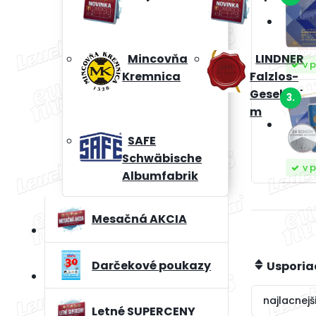
Mincovňa
LINDNER
v 
Kremnica
Falzlos-
Gesellscha
3.
m
SAFE
Schwäbische
v 
Albumfabrik
Mesačná AKCIA
Darčekové poukazy
Usporia
najlacnejš
Letné SUPERCENY