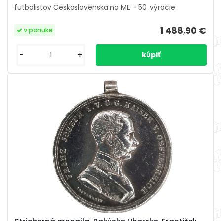
futbalistov Československa na ME - 50. výročie
1 488,90 €
v ponuke
-
+