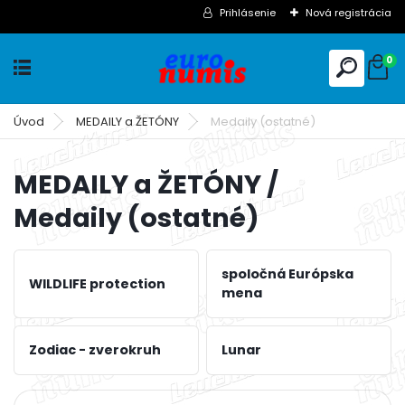
Prihlásenie
Nová registrácia
0
Úvod
MEDAILY a ŽETÓNY
Medaily (ostatné)
MEDAILY a ŽETÓNY /
Medaily (ostatné)
spoločná Európska
WILDLIFE protection
mena
Zodiac - zverokruh
Lunar