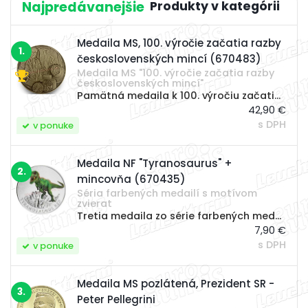
Najpredávanejšie
Medaila MS, 100. výročie začatia razby
1.
československých mincí (670483)
Medaila MS "100. výročie začatia razby
československých mincí"
Pamätná medaila k 100. výročiu začatia razby prvých československých mincí v Mincovni Kremnica. V roku 1921 boli na Vulkánoch razené prvé 20 a 50 halierové mince. Mincovňa Kremnica si túto udalosť pripomína vydaním zlatej a striebornej medaily s...
42,90 €
s DPH
v ponuke
Medaila NF "Tyranosaurus" +
2.
mincovňa (670435)
Séria farbených medailí s motívom
zvierat
Tretia medaila zo série farbených medailí s motívom zvierat, zameraná na motív - tyranosaurus. Na medailu "tyranosaurus" bola použitá unikátna ceninová farba s opticky variabilnými vlastnosťami - medaila mení farbu pri nasvietení ultrafialovým...
7,90 €
s DPH
v ponuke
Medaila MS pozlátená, Prezident SR -
3.
Peter Pellegrini