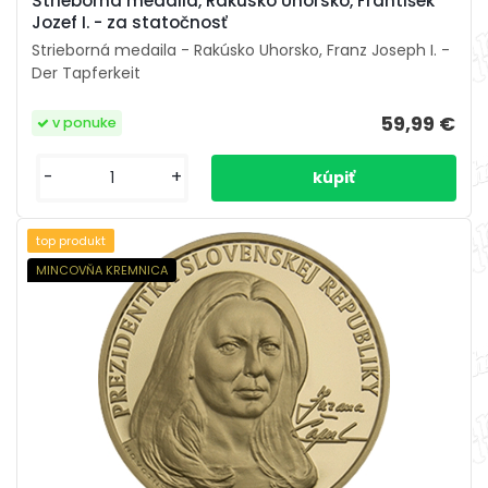
Strieborná medaila, Rakúsko Uhorsko, František
Jozef I. - za statočnosť
Strieborná medaila - Rakúsko Uhorsko, Franz Joseph I. -
Der Tapferkeit
59,99 €
v ponuke
-
+
top produkt
MINCOVŇA KREMNICA