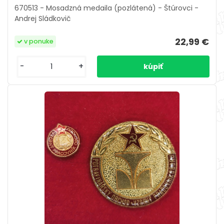
670513 - Mosadzná medaila (pozlátená) - Štúrovci -
Andrej Sládkovič
22,99 €
v ponuke
-
+