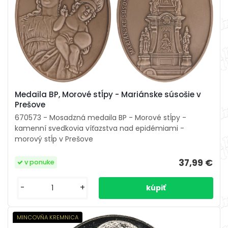
Medaila BP, Morové stĺpy - Mariánske súsošie v
Prešove
670573 - Mosadzná medaila BP - Morové stĺpy -
kamenní svedkovia víťazstva nad epidémiami -
morový stĺp v Prešove
37,99 €
v ponuke
-
+
MINCOVŇA KREMNICA