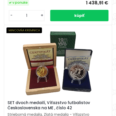
1 438,91 €
v ponuke
-
+
MINCOVŇA KREMNICA
SET dvoch medailí, Víťazstvo futbalistov
Československa na ME , číslo 42
Strieborná medaila, Zlatá medaila - Víťazstvo