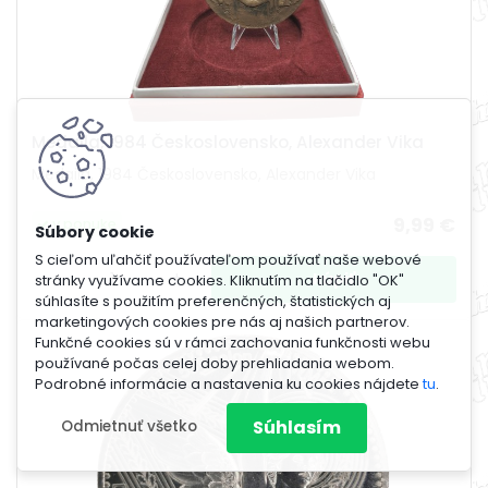
Medaila, 1984 Československo, Alexander Vika
Medaila, 1984 Československo, Alexander Vika
9,99 €
v ponuke
S cieľom uľahčiť používateľom používať naše webové
-
+
stránky využívame cookies. Kliknutím na tlačidlo "OK"
súhlasíte s použitím preferenčných, štatistických aj
marketingových cookies pre nás aj našich partnerov.
Funkčné cookies sú v rámci zachovania funkčnosti webu
používané počas celej doby prehliadania webom.
Podrobné informácie a nastavenia ku cookies nájdete
tu
.
Súhlasím
Odmietnuť všetko