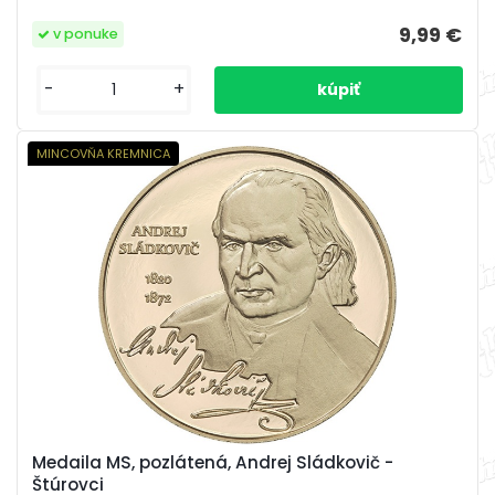
9,99 €
v ponuke
-
+
MINCOVŇA KREMNICA
Medaila MS, pozlátená, Andrej Sládkovič -
Štúrovci