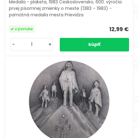
Medaila - plaketa, 1983 Československo, 600. výročia
prvej písomnej zmienky o meste (1383 – 1983) -
pamätná medaila mesta Prievidza
12,99 €
v ponuke
-
+