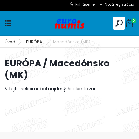
Prihlásenie
Nová registrácia
0
Úvod
EURÓPA
Macedónsko (MK)
EURÓPA / Macedónsko
(MK)
V tejto sekcii nebol nájdený žiaden tovar.