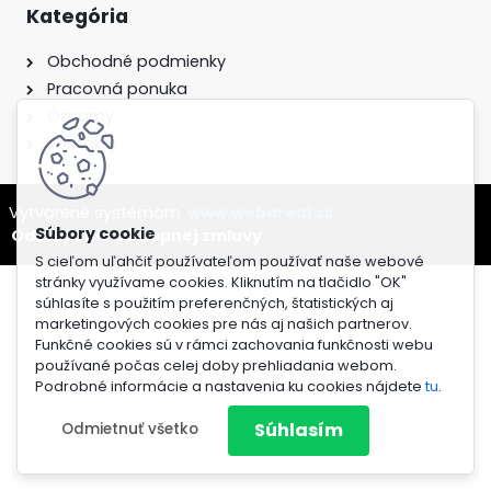
Kategória
Obchodné podmienky
Pracovná ponuka
Oznamy
Kontakty
Vytvorené systémom
www.webareal.sk
Odstúpenie od kúpnej zmluvy
S cieľom uľahčiť používateľom používať naše webové
stránky využívame cookies. Kliknutím na tlačidlo "OK"
súhlasíte s použitím preferenčných, štatistických aj
marketingových cookies pre nás aj našich partnerov.
Funkčné cookies sú v rámci zachovania funkčnosti webu
používané počas celej doby prehliadania webom.
Podrobné informácie a nastavenia ku cookies nájdete
tu
.
Súhlasím
Odmietnuť všetko