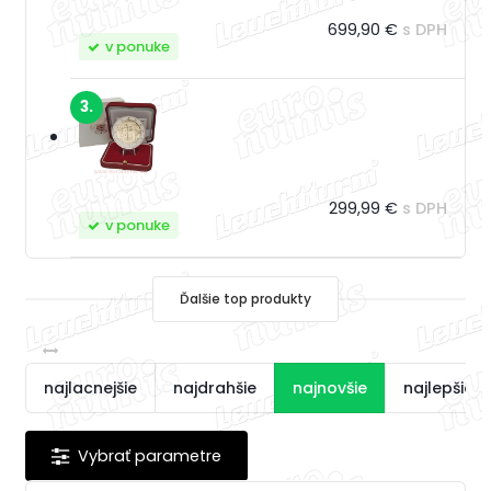
699,90 €
s DPH
v ponuke
3.
299,99 €
s DPH
v ponuke
Ďalšie top produkty
najlacnejšie
najdrahšie
najnovšie
najlepšie 