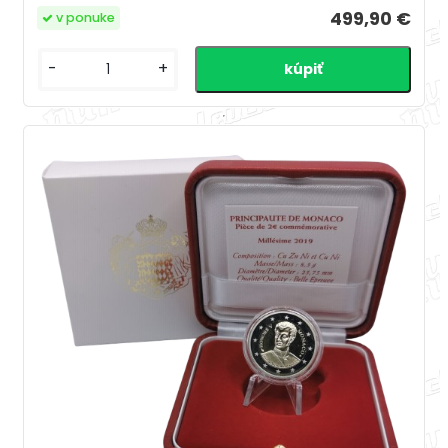
499,90 €
v ponuke
-
+