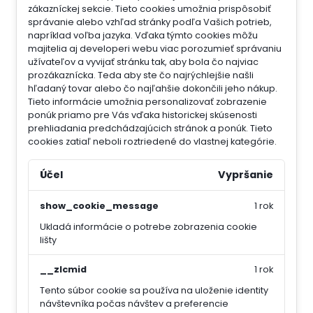
zákazníckej sekcie.
Tieto cookies umožnia prispôsobiť
správanie alebo vzhľad stránky podľa Vašich potrieb,
napríklad voľba jazyka.
Vďaka týmto cookies môžu
majitelia aj developeri webu viac porozumieť správaniu
užívateľov a vyvijať stránku tak, aby bola čo najviac
prozákaznícka. Teda aby ste čo najrýchlejšie našli
hľadaný tovar alebo čo najľahšie dokončili jeho nákup.
Tieto informácie umožnia personalizovať zobrazenie
ponúk priamo pre Vás vďaka historickej skúsenosti
prehliadania predchádzajúcich stránok a ponúk.
Tieto
cookies zatiaľ neboli roztriedené do vlastnej kategórie.
Účel
Vypršanie
show_cookie_message
1 rok
Ukladá informácie o potrebe zobrazenia cookie
lišty
__zlcmid
1 rok
Tento súbor cookie sa používa na uloženie identity
návštevníka počas návštev a preferencie