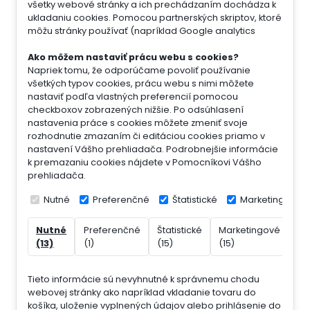
všetky webové stránky a ich prechádzaním dochádza k
ukladaniu cookies. Pomocou partnerských skriptov, ktoré
môžu stránky používať (napríklad Google analytics
Ako môžem nastaviť prácu webu s cookies?
Napriek tomu, že odporúčame povoliť používanie
všetkých typov cookies, prácu webu s nimi môžete
nastaviť podľa vlastných preferencií pomocou
checkboxov zobrazených nižšie. Po odsúhlasení
nastavenia práce s cookies môžete zmeniť svoje
rozhodnutie zmazaním či editáciou cookies priamo v
nastavení Vášho prehliadača. Podrobnejšie informácie
k premazaniu cookies nájdete v Pomocníkovi Vášho
prehliadača.
Nutné
Preferenčné
Štatistické
Marketingové
Nutné
Preferenčné
Štatistické
Marketingové
Ne
(13)
(1)
(15)
(15)
(7)
Tieto informácie sú nevyhnutné k správnemu chodu
webovej stránky ako napríklad vkladanie tovaru do
košíka, uloženie vyplnených údajov alebo prihlásenie do