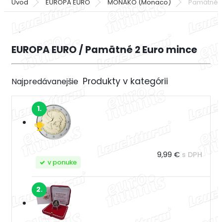
Úvod
EUROPA EURO
MONAKO (Monaco)
Pamätné 2
EUROPA EURO / Pamätné 2 Euro mince
Najpredávanejšie
1.
9,99 €
s DPH
v ponuke
2.