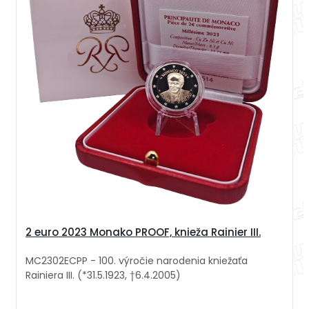
2 euro 2023 Monako PROOF, knieža Rainier III.
MC2302ECPP - 100. výročie narodenia kniežaťa
Rainiera III. (*31.5.1923, †6.4.2005)