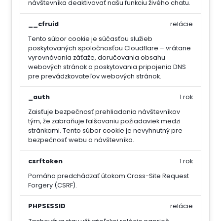
návštevníka deaktivovať našu funkciu živého chatu.
__cfruid
relácie
Tento súbor cookie je súčasťou služieb
poskytovaných spoločnosťou Cloudflare – vrátane
vyrovnávania záťaže, doručovania obsahu
webových stránok a poskytovania pripojenia DNS
pre prevádzkovateľov webových stránok.
_auth
1 rok
Zaisťuje bezpečnosť prehliadania návštevníkov
tým, že zabraňuje falšovaniu požiadaviek medzi
stránkami. Tento súbor cookie je nevyhnutný pre
bezpečnosť webu a návštevníka.
csrftoken
1 rok
Pomáha predchádzať útokom Cross-Site Request
Forgery (CSRF).
PHPSESSID
relácie