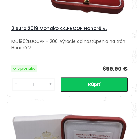
2 euro 2019 Monako cc.PROOF Honoré V.
MC1902EUCCPP - 200. výročie od nastúpenia na trón
Honoré V.
699,90 €
v ponuke
-
+