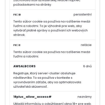
Zachováva stav užívateľskej relácie naprieč
požiadavkami na stránky.
rc::a
persistentní
Tento súbor cookie sa používa na rozlíšenie medzi
ľuďmi a robotmi. To je výhodné pre web, aby
vytvárať platné správy o používaní ich webových
stránok.
rc::c
relácie
Tento súbor cookie sa používa na rozlíšenie medzi
ľuďmi a robotmi.
AWSALBCORS
6 dnů
Registruje, ktorý server-cluster obsluhuje
návštevníka. To sa používa v kontexte s
vyrovnávaním záťaže, aby sa optimalizovala
užívateľská skúsenosť.
18plus_allow_access#
neznámy
Ukladá informáciu o odsúhlasení okna 18+ pre web.