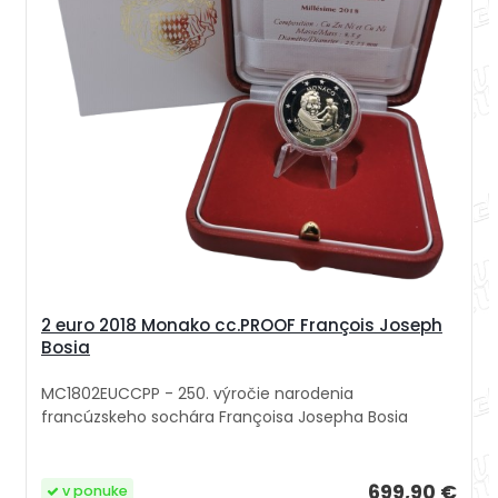
2 euro 2018 Monako cc.PROOF François Joseph
Bosia
MC1802EUCCPP - 250. výročie narodenia
francúzskeho sochára Françoisa Josepha Bosia
699,90 €
v ponuke