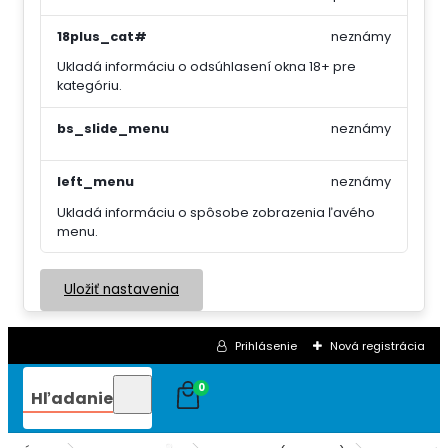
18plus_cat#
neznámy
Ukladá informáciu o odsúhlasení okna 18+ pre
kategóriu.
bs_slide_menu
neznámy
left_menu
neznámy
Ukladá informáciu o spôsobe zobrazenia ľavého
menu.
Uložiť nastavenia
Prihlásenie
Nová registrácia
0
Hľadanie