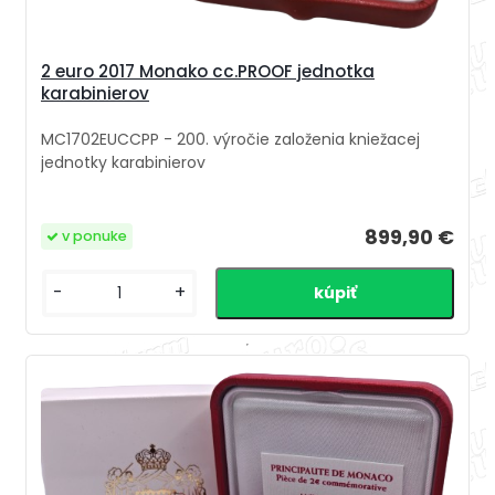
2 euro 2017 Monako cc.PROOF jednotka
karabinierov
MC1702EUCCPP - 200. výročie založenia kniežacej
jednotky karabinierov
899,90 €
v ponuke
-
+