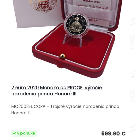
2 euro 2020 Monako cc.PROOF, výročie
narodenia princa Honoré III.
MC2002EUCCPP - Trojsté výročie narodenia princa
Honoré III.
699,90 €
v ponuke