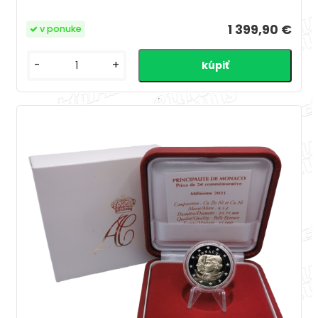
1 399,90 €
v ponuke
-
+